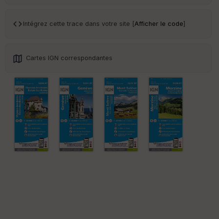
Tr
an
sp
Intégrez cette trace dans votre site [
Afficher le code
]
ar
en
ce
Cartes IGN correspondantes
Po
int
illé
s
S
e
n
s
St
re
et
Vi
e
w