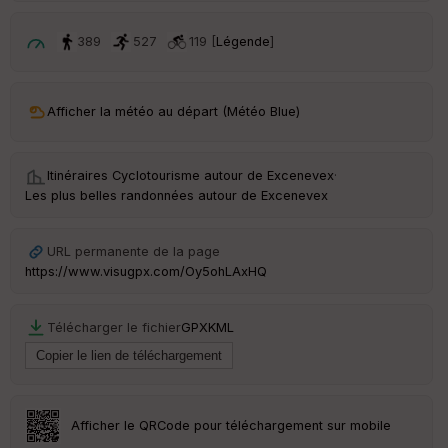
p
ar
t
389
527
119 [
Légende
]
ar
ri
v
Afficher la météo au départ (Météo Blue)
é
e
Itinéraires Cyclotourisme autour de
Excenevex
·
C
Les plus belles randonnées autour de Excenevex
ou
le
ur
URL permanente de la page
https://www.visugpx.com/Oy5ohLAxHQ
Télécharger le fichier
GPX
KML
Ep
ai
ss
eu
r
Afficher le QRCode pour téléchargement sur mobile