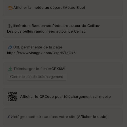
ri
v
Afficher la météo au départ (Météo Blue)
é
e
Itinéraires Randonnée Pédestre autour de
Ceillac
·
C
Les plus belles randonnées autour de Ceillac
ou
le
ur
URL permanente de la page
https://www.visugpx.com/OsgdSTgOk5
Télécharger le fichier
GPX
KML
Ep
ai
ss
eu
r
Afficher le QRCode pour téléchargement sur mobile
Tr
an
sp
Intégrez cette trace dans votre site [
Afficher le code
]
ar
en