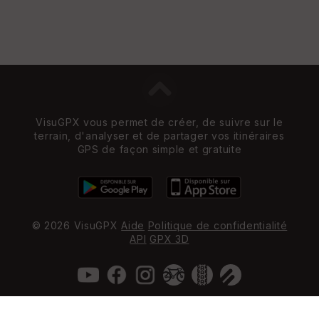
VisuGPX vous permet de créer, de suivre sur le
terrain, d'analyser et de partager vos itinéraires
GPS de façon simple et gratuite
© 2026 VisuGPX
Aide
Politique de confidentialité
API
GPX 3D