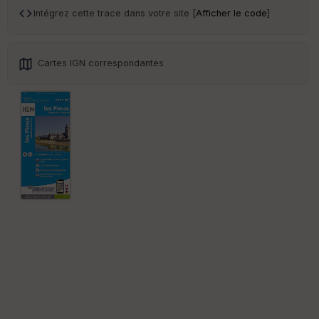
sp
Intégrez cette trace dans votre site [
Afficher le code
]
ar
en
ce
Cartes IGN correspondantes
Po
int
illé
s
S
e
n
s
St
re
et
Vi
e
w