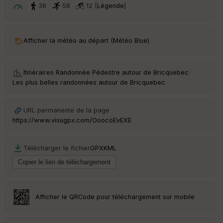
t
38
58
12 [
Légende
]
ar
ri
v
Afficher la météo au départ (Météo Blue)
é
e
Itinéraires Randonnée Pédestre autour de
Bricquebec
·
C
Les plus belles randonnées autour de Bricquebec
ou
le
ur
URL permanente de la page
https://www.visugpx.com/OoocoEvEXE
Télécharger le fichier
GPX
KML
Ep
ai
ss
eu
r
Afficher le QRCode pour téléchargement sur mobile
Tr
an