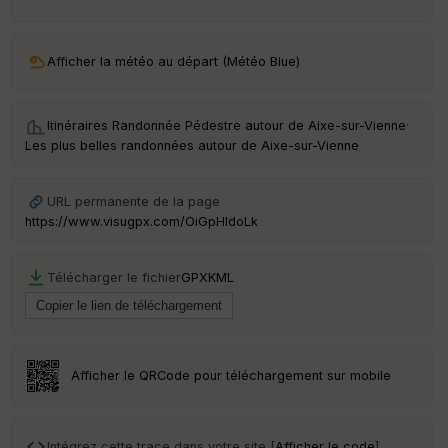
ar
ri
v
Afficher la météo au départ (Météo Blue)
é
e
Itinéraires Randonnée Pédestre autour de
Aixe-sur-Vienne
·
C
Les plus belles randonnées autour de Aixe-sur-Vienne
ou
le
ur
URL permanente de la page
https://www.visugpx.com/OiGpHIdoLk
Télécharger le fichier
GPX
KML
Ep
ai
ss
eu
r
Afficher le QRCode pour téléchargement sur mobile
Tr
an
sp
Intégrez cette trace dans votre site [
Afficher le code
]