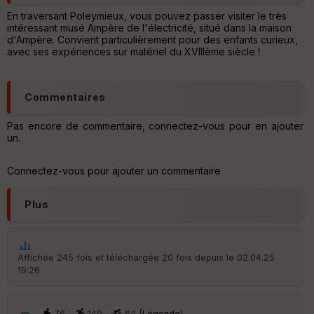
u
En traversant Poleymieux, vous pouvez passer visiter le très
v
intéressant musé Ampère de l'électricité, situé dans la maison
er
d'Ampère. Convient particulièrement pour des enfants curieux,
tu
avec ses expériences sur matériel du XVIIIème siècle !
re
IG
N
Commentaires
Aff
ic
Pas encore de commentaire, connectez-vous pour en ajouter
he
un.
r
d
é
Connectez-vous pour ajouter un commentaire
p
ar
t
Plus
ar
ri
v
Affichée 245 fois et téléchargée 20 fois depuis le 02.04.25
é
19:26
e
Fil
76
149
64 [
Légende
]