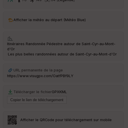
tr
e
P
OI
Afficher la météo au départ (Météo Blue)
C
ou
Itinéraires Randonnée Pédestre autour de
Saint-Cyr-au-Mont-
le
d'Or
ur
·
Les plus belles randonnées autour de Saint-Cyr-au-Mont-d'Or
URL permanente de la page
https://www.visugpx.com/OatfPBf9LY
Ep
ai
ss
Télécharger le fichier
GPX
KML
eu
r
Tr
an
Afficher le QRCode pour téléchargement sur mobile
sp