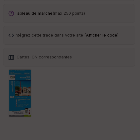
ar
en
ce
Tableau de marche
(max 250 points)
Po
int
Intégrez cette trace dans votre site [
Afficher le code
]
illé
s
Cartes IGN correspondantes
S
e
n
s
St
re
et
Vi
e
w