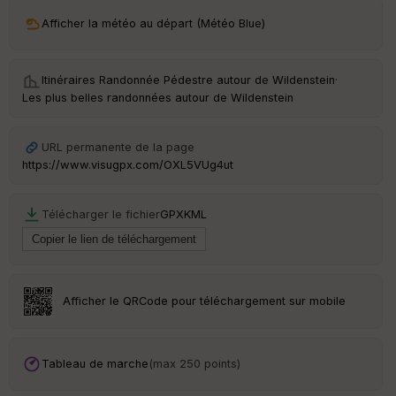
ri
v
Afficher la météo au départ (Météo Blue)
é
e
Itinéraires Randonnée Pédestre autour de
Wildenstein
·
C
Les plus belles randonnées autour de Wildenstein
ou
le
ur
URL permanente de la page
https://www.visugpx.com/OXL5VUg4ut
Télécharger le fichier
GPX
KML
Ep
ai
ss
eu
r
Afficher le QRCode pour téléchargement sur mobile
Tr
an
sp
Tableau de marche
(max 250 points)
ar
en