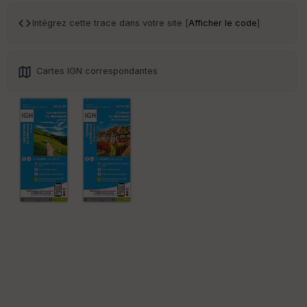
ce
Intégrez cette trace dans votre site [
Afficher le code
]
Po
int
illé
Cartes IGN correspondantes
s
S
e
n
s
St
re
et
Vi
e
w