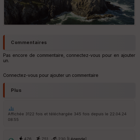
e
P
OI
C
ou
Commentaires
le
ur
Pas encore de commentaire, connectez-vous pour en ajouter
un.
Connectez-vous pour ajouter un commentaire
Ep
ai
Plus
ss
eu
r
Affichée 3122 fois et téléchargée 345 fois depuis le 22.04.24
08:55
Tr
an
sp
ar
476
751
230 [
Légende
]