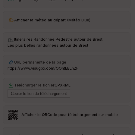
en
ce
Afficher la météo au départ (Météo Blue)
Po
int
illé
s
Itinéraires Randonnée Pédestre autour de
Brest
·
Les plus belles randonnées autour de Brest
S
e
URL permanente de la page
n
https://www.visugpx.com/OOntEBLhZF
s
Télécharger le fichier
GPX
KML
St
re
et
Vi
e
w
Afficher le QRCode pour téléchargement sur mobile