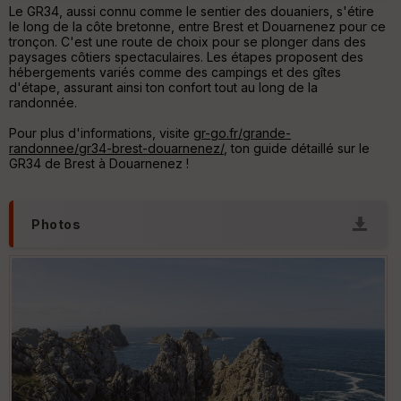
u
Le GR34, aussi connu comme le sentier des douaniers, s'étire
v
le long de la côte bretonne, entre Brest et Douarnenez pour ce
er
tronçon. C'est une route de choix pour se plonger dans des
tu
paysages côtiers spectaculaires. Les étapes proposent des
re
hébergements variés comme des campings et des gîtes
IG
d'étape, assurant ainsi ton confort tout au long de la
N
randonnée.
Aff
Pour plus d'informations, visite
gr-go.fr/grande-
ic
randonnee/gr34-brest-douarnenez/
, ton guide détaillé sur le
he
GR34 de Brest à Douarnenez !
r
d
é
p
Photos
ar
t
ar
ri
v
é
e
Fil
tr