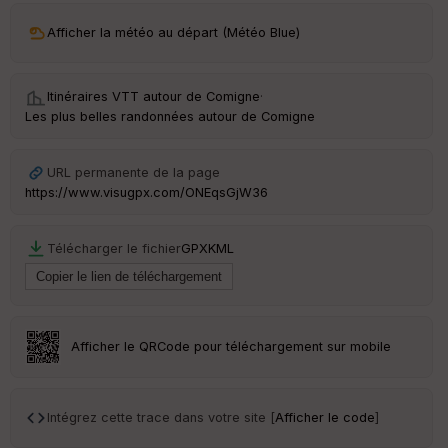
ar
Afficher la météo au départ (Météo Blue)
ri
v
é
e
Itinéraires VTT autour de
Comigne
·
Les plus belles randonnées autour de Comigne
C
ou
le
URL permanente de la page
ur
https://www.visugpx.com/ONEqsGjW36
Télécharger le fichier
GPX
KML
Ep
ai
ss
eu
r
Afficher le QRCode pour téléchargement sur mobile
Tr
an
Intégrez cette trace dans votre site [
Afficher le code
]
sp