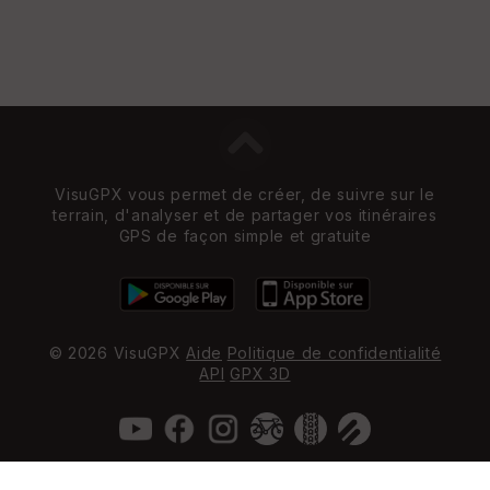
VisuGPX vous permet de créer, de suivre sur le
terrain, d'analyser et de partager vos itinéraires
GPS de façon simple et gratuite
© 2026 VisuGPX
Aide
Politique de confidentialité
API
GPX 3D