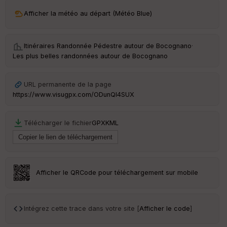
ri
v
Afficher la météo au départ (Météo Blue)
é
e
Itinéraires Randonnée Pédestre autour de
Bocognano
·
C
Les plus belles randonnées autour de Bocognano
ou
le
ur
URL permanente de la page
https://www.visugpx.com/ODunQI4SUX
Télécharger le fichier
GPX
KML
Ep
ai
ss
eu
r
Afficher le QRCode pour téléchargement sur mobile
Tr
an
sp
Intégrez cette trace dans votre site [
Afficher le code
]
ar
en