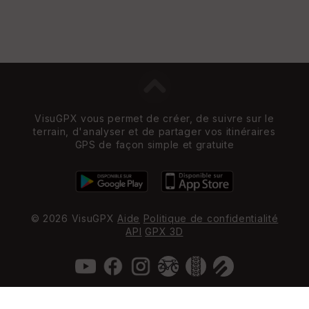
VisuGPX vous permet de créer, de suivre sur le
terrain, d'analyser et de partager vos itinéraires
GPS de façon simple et gratuite
© 2026 VisuGPX
Aide
Politique de confidentialité
API
GPX 3D