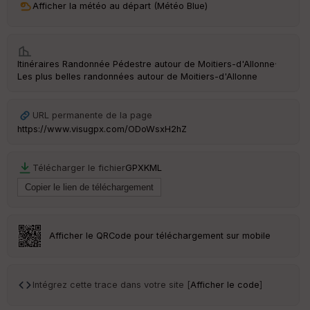
Afficher la météo au départ (Météo Blue)
ri
v
é
e
Itinéraires Randonnée Pédestre autour de
Moitiers-d'Allonne
·
C
Les plus belles randonnées autour de Moitiers-d'Allonne
ou
le
ur
URL permanente de la page
https://www.visugpx.com/ODoWsxH2hZ
Télécharger le fichier
GPX
KML
Ep
ai
ss
eu
r
Afficher le QRCode pour téléchargement sur mobile
Tr
an
sp
Intégrez cette trace dans votre site [
Afficher le code
]
ar
en