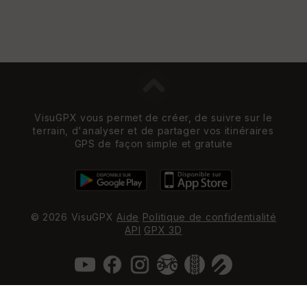
VisuGPX vous permet de créer, de suivre sur le
terrain, d'analyser et de partager vos itinéraires
GPS de façon simple et gratuite
© 2026 VisuGPX
Aide
Politique de confidentialité
API
GPX 3D