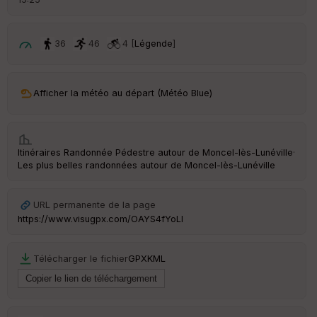
é
p
ar
t
36
46
4 [
Légende
]
ar
ri
v
Afficher la météo au départ (Météo Blue)
é
e
C
Itinéraires Randonnée Pédestre autour de
Moncel-lès-Lunéville
·
ou
Les plus belles randonnées autour de Moncel-lès-Lunéville
le
ur
URL permanente de la page
https://www.visugpx.com/OAYS4fYoLI
Ep
Télécharger le fichier
GPX
KML
ai
ss
eu
r