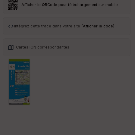
Afficher le QRCode pour téléchargement sur mobile
Tr
an
sp
ar
Intégrez cette trace dans votre site [
Afficher le code
]
en
ce
Cartes IGN correspondantes
Po
int
illé
s
S
e
n
s
St
re
et
Vi