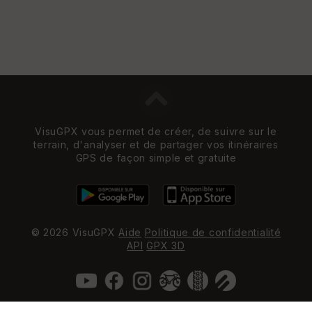
VisuGPX vous permet de créer, de suivre sur le
terrain, d'analyser et de partager vos itinéraires
GPS de façon simple et gratuite
© 2026 VisuGPX
Aide
Politique de confidentialité
API
GPX 3D