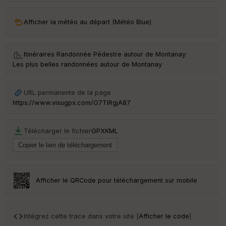
ar
Afficher la météo au départ (Météo Blue)
ri
v
é
e
Itinéraires Randonnée Pédestre autour de
Montanay
·
Les plus belles randonnées autour de Montanay
C
ou
le
URL permanente de la page
ur
https://www.visugpx.com/O7TlRgjA87
Télécharger le fichier
GPX
KML
Ep
ai
ss
eu
r
Afficher le QRCode pour téléchargement sur mobile
Tr
an
Intégrez cette trace dans votre site [
Afficher le code
]
sp