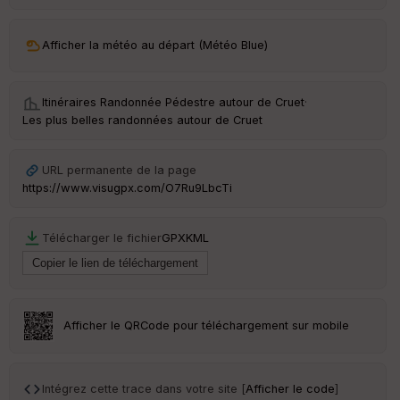
ar
ri
v
Afficher la météo au départ (Météo Blue)
é
e
Itinéraires Randonnée Pédestre autour de
Cruet
·
C
Les plus belles randonnées autour de Cruet
ou
le
ur
URL permanente de la page
https://www.visugpx.com/O7Ru9LbcTi
Télécharger le fichier
GPX
KML
Ep
ai
ss
eu
r
Afficher le QRCode pour téléchargement sur mobile
Tr
an
sp
Intégrez cette trace dans votre site [
Afficher le code
]