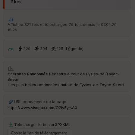
Plus
Tr
an
sp
Affichée 821 fois et téléchargée 79 fois depuis le 07.04.20
ar
15:25
en
ce
229
394
125 [
Légende
]
Po
int
illé
s
Itinéraires Randonnée Pédestre autour de
Eyzies-de-Tayac-
Sireuil
·
Les plus belles randonnées autour de Eyzies-de-Tayac-Sireuil
S
e
n
s
URL permanente de la page
https://www.visugpx.com/O2iy5yrvA0
St
re
Télécharger le fichier
GPX
KML
et
Vi