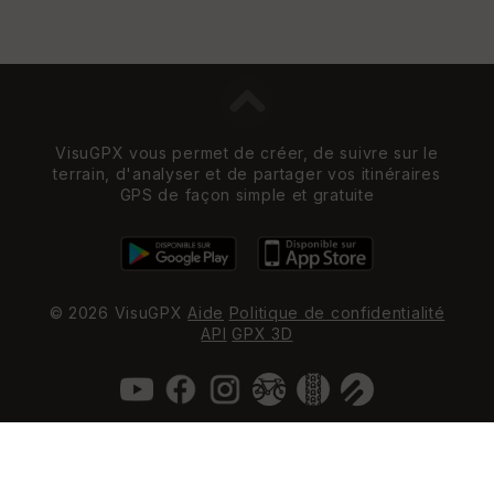
VisuGPX vous permet de créer, de suivre sur le
terrain, d'analyser et de partager vos itinéraires
GPS de façon simple et gratuite
© 2026 VisuGPX
Aide
Politique de confidentialité
API
GPX 3D