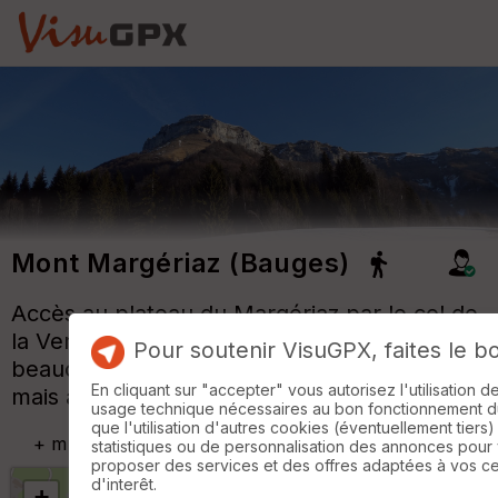
Mont Margériaz (Bauges)
Accès au plateau du Margériaz par le col de
la Verne depuis Les Déserts : c'est
Pour soutenir VisuGPX, faites le b
beaucoup plus sauvage que par la station
En cliquant sur "accepter" vous autorisez l'utilisation 
mais aussi plus difficile.
usage technique nécessaires au bon fonctionnement du 
que l'utilisation d'autres cookies (éventuellement tiers)
+
m
statistiques ou de personnalisation des annonces pour
proposer des services et des offres adaptées à vos c
d'interêt.
+