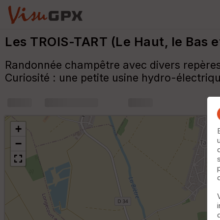
Les TROIS-TART (Le Haut, le Bas 
Randonnée champêtre avec divers repères hi
Curiosité : une petite usine hydro-électriq
+
m
+
−