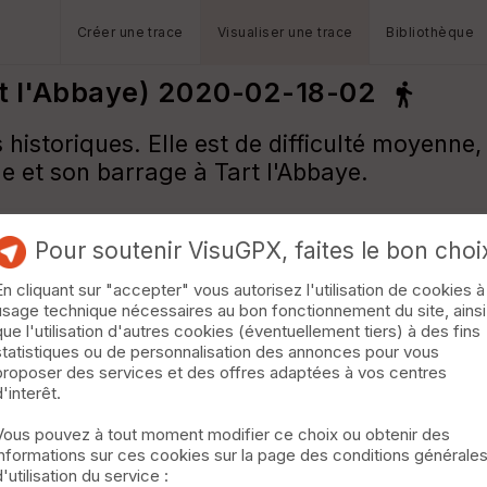
Créer une trace
Visualiser une trace
Bibliothèque
et l'Abbaye) 2020-02-18-02
storiques. Elle est de difficulté moyenne, 
ue et son barrage à Tart l'Abbaye.
Pour soutenir VisuGPX, faites le bon choi
En cliquant sur "accepter" vous autorisez l'utilisation de cookies à
usage technique nécessaires au bon fonctionnement du site, ainsi
que l'utilisation d'autres cookies (éventuellement tiers) à des fins
statistiques ou de personnalisation des annonces pour vous
proposer des services et des offres adaptées à vos centres
d'interêt.
Vous pouvez à tout moment modifier ce choix ou obtenir des
informations sur ces cookies sur la page des conditions générale
d'utilisation du service :