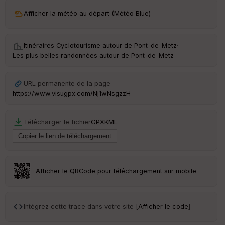
ri
v
Afficher la météo au départ (Météo Blue)
é
e
Itinéraires Cyclotourisme autour de
Pont-de-Metz
·
C
Les plus belles randonnées autour de Pont-de-Metz
ou
le
ur
URL permanente de la page
https://www.visugpx.com/Nj1wNsgzzH
Télécharger le fichier
GPX
KML
Ep
ai
ss
eu
r
Afficher le QRCode pour téléchargement sur mobile
Tr
an
sp
Intégrez cette trace dans votre site [
Afficher le code
]
ar
en