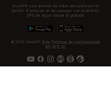
VisuGPX vous permet de créer, de suivre sur le
terrain, d'analyser et de partager vos itinéraires
GPS de façon simple et gratuite
© 2026 VisuGPX
Aide
Politique de confidentialité
API
GPX 3D