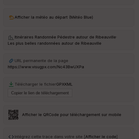
ar
ri
v
Afficher la météo au départ (Météo Blue)
é
e
Itinéraires Randonnée Pédestre autour de
Ribeauville
·
C
Les plus belles randonnées autour de Ribeauville
ou
le
ur
URL permanente de la page
https://www.visugpx.com/Nc43BwUXPa
Télécharger le fichier
GPX
KML
Ep
ai
ss
eu
r
Afficher le QRCode pour téléchargement sur mobile
Tr
an
sp
Intégrez cette trace dans votre site [
Afficher le code
]