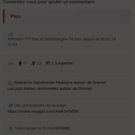
an
Connectez-vous pour ajouter un commentaire
sp
ar
en
Plus
ce
Po
Affichée 771 fois et téléchargée 74 fois depuis le 16.02.24
int
17:44
illé
s
17
22
2 [
Légende
]
S
e
n
Itinéraires Randonnée Pédestre autour de
Draveil
·
s
Les plus belles randonnées autour de Draveil
St
re
URL permanente de la page
et
https://www.visugpx.com/NaA2v155f9
Vi
e
w
Télécharger le fichier
GPX
KML