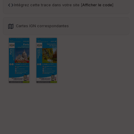
Intégrez cette trace dans votre site [
Afficher le code
]
St
re
et
Vi
e
Cartes IGN correspondantes
w