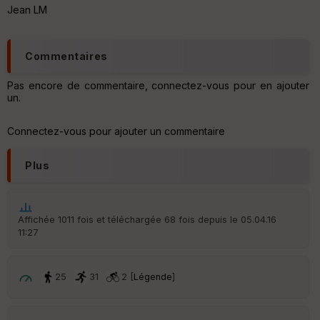
Aff
Jean LM
ic
he
r
d
Commentaires
é
p
Pas encore de commentaire, connectez-vous pour en ajouter
ar
un.
t
ar
Connectez-vous pour ajouter un commentaire
ri
v
Plus
é
e
C
ou
Affichée 1011 fois et téléchargée 68 fois depuis le 05.04.16
le
11:27
ur
25
31
2 [
Légende
]
Ep