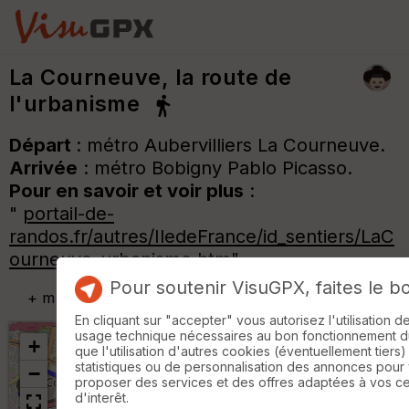
La Courneuve, la route de
l'urbanisme
Départ
: métro Aubervilliers La Courneuve.
Arrivée
: métro Bobigny Pablo Picasso.
Pour en savoir et voir plus
:
"
portail-de-
randos.fr/autres/IledeFrance/id_sentiers/LaC
ourneuve_urbanisme.htm
"
Pour soutenir VisuGPX, faites le b
+
m
En cliquant sur "accepter" vous autorisez l'utilisation 
usage technique nécessaires au bon fonctionnement du 
+
que l'utilisation d'autres cookies (éventuellement tiers)
statistiques ou de personnalisation des annonces pour
−
proposer des services et des offres adaptées à vos c
d'interêt.