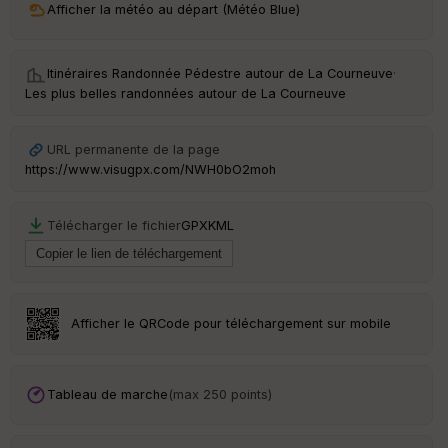
Afficher la météo au départ (Météo Blue)
ai
ss
eu
r
Itinéraires Randonnée Pédestre autour de
La Courneuve
·
Les plus belles randonnées autour de La Courneuve
Tr
an
URL permanente de la page
sp
ar
https://www.visugpx.com/NWH0bO2moh
en
ce
Télécharger le fichier
GPX
KML
Po
int
illé
s
Afficher le QRCode pour téléchargement sur mobile
S
e
n
Tableau de marche
(max 250 points)
s