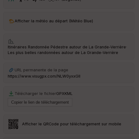
t
ar
Afficher la météo au départ (Météo Blue)
ri
v
é
e
Itinéraires Randonnée Pédestre autour de
La Grande-Verrière
·
C
Les plus belles randonnées autour de La Grande-Verrière
ou
le
ur
URL permanente de la page
https://www.visugpx.com/NLW0yxxGlI
Télécharger le fichier
GPX
KML
Ep
ai
ss
eu
r
Afficher le QRCode pour téléchargement sur mobile
Tr