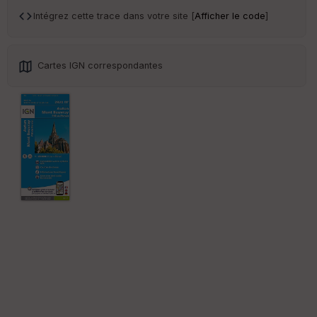
an
sp
Intégrez cette trace dans votre site [
Afficher le code
]
ar
en
ce
Cartes IGN correspondantes
Po
int
illé
s
S
e
n
s
St
re
et
Vi
e
w