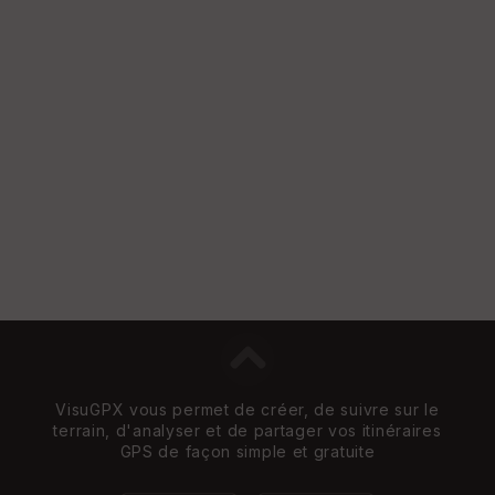
S
e
n
s
St
re
et
Vi
e
w
VisuGPX vous permet de créer, de suivre sur le
terrain, d'analyser et de partager vos itinéraires
GPS de façon simple et gratuite