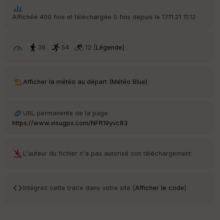
ur
Affichée 400 fois et téléchargée 0 fois depuis le 17.11.21 11:12
36
54
12 [
Légende
]
Ep
ai
ss
eu
Afficher la météo au départ (Météo Blue)
r
URL permanente de la page
Tr
https://www.visugpx.com/NFR19yvc83
an
sp
ar
en
L'auteur du fichier n'a pas autorisé son téléchargement
ce
Po
Intégrez cette trace dans votre site [
Afficher le code
]
int
illé
s