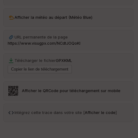
ur
Afficher la météo au départ (Météo Blue)
Ep
URL permanente de la page
ai
https://www.visugpx.com/NCdtJOQoKI
ss
eu
r
Télécharger le fichier
GPX
KML
Tr
an
sp
ar
Afficher le QRCode pour téléchargement sur mobile
en
ce
Intégrez cette trace dans votre site [
Afficher le code
]
Po
int
illé
s