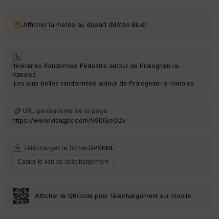
ar
ri
v
Afficher la météo au départ (Météo Blue)
é
e
C
Itinéraires Randonnée Pédestre autour de
Pralognan-la-
ou
Vanoise
le
·
Les plus belles randonnées autour de Pralognan-la-Vanoise
ur
URL permanente de la page
https://www.visugpx.com/N9i0SjeQ2v
Ep
ai
Télécharger le fichier
GPX
KML
ss
eu
r
Tr
Afficher le QRCode pour téléchargement sur mobile
an
sp