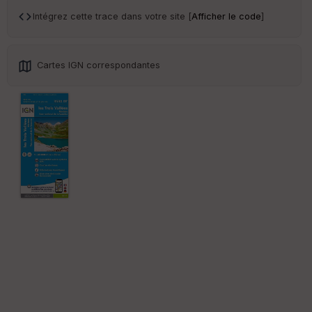
ar
en
Intégrez cette trace dans votre site [
Afficher le code
]
ce
Po
Cartes IGN correspondantes
int
illé
s
S
e
n
s
St
re
et
Vi
e
w