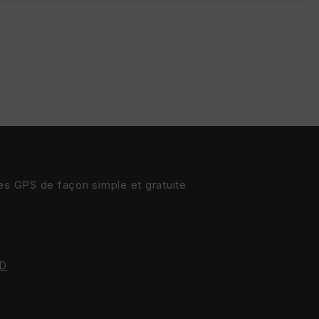
s
St
re
et
Vi
e
w
res GPS de façon simple et gratuite
D