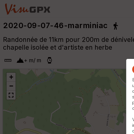
2020-09-07-46-marminiac
Randonnée de 11km pour 200m de dénivelé 
chapelle isolée et d'artiste en herbe
+
m
/
m
+
−