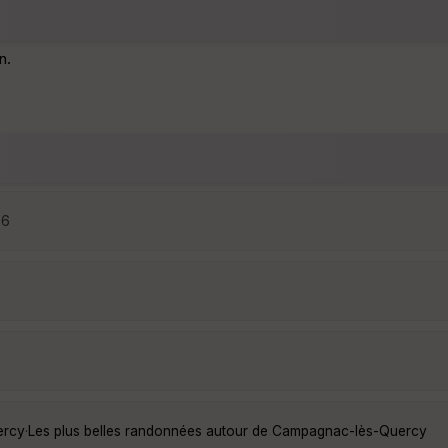
n.
26
ercy
·
Les plus belles randonnées autour de Campagnac-lès-Quercy