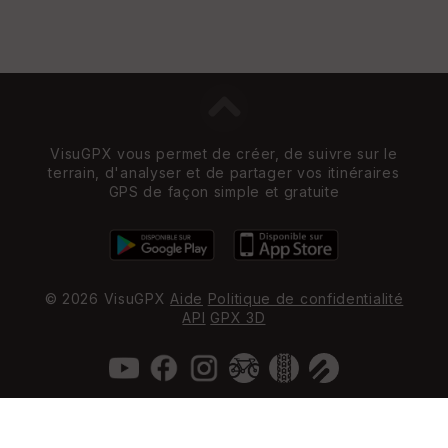
VisuGPX vous permet de créer, de suivre sur le
terrain, d'analyser et de partager vos itinéraires
GPS de façon simple et gratuite
© 2026 VisuGPX
Aide
Politique de confidentialité
API
GPX 3D