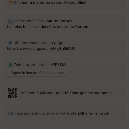
Afficher la météo au départ (Météo Blue)
ri
v
é
e
Itinéraires VTT autour de
Corbas
·
Les plus belles randonnées autour de Corbas
C
ou
le
URL permanente de la page
ur
https://www.visugpx.com/MzjBa5iMUK
Télécharger le fichier
GPX
KML
Ep
ai
ss
eu
r
Afficher le QRCode pour téléchargement sur mobile
Tr
an
Intégrez cette trace dans votre site [
Afficher le code
]
sp
ar
en