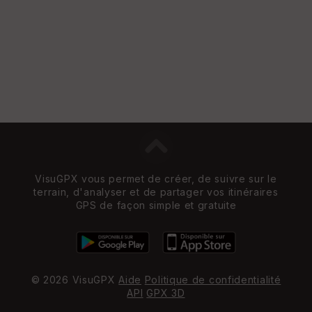
s
St
re
et
Vi
e
w
VisuGPX vous permet de créer, de suivre sur le
terrain, d'analyser et de partager vos itinéraires
GPS de façon simple et gratuite
© 2026 VisuGPX
Aide
Politique de confidentialité
API
GPX 3D