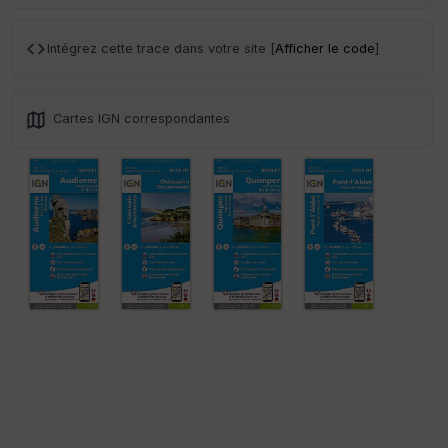
Ep
Intégrez cette trace dans votre site [
Afficher le code
]
ai
ss
eu
r
Cartes IGN correspondantes
Tr
an
sp
ar
en
ce
Po
int
illé
s
S
e
n