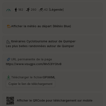
é
p
ar
182
260
42 [
Légende
]
t
ar
Afficher la météo au départ (Météo Blue)
ri
v
é
e
Itinéraires Cyclotourisme autour de
Quimper
·
Les plus belles randonnées autour de Quimper
Fil
tr
e
URL permanente de la page
P
https://www.visugpx.com/Mv53lYGtv8
OI
Télécharger le fichier
GPX
KML
C
ou
le
ur
Afficher le QRCode pour téléchargement sur mobile