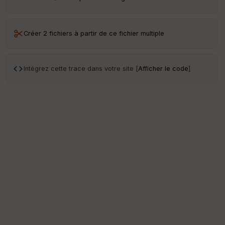
e
w
Créer 2 fichiers à partir de ce fichier multiple
Intégrez cette trace dans votre site [
Afficher le code
]