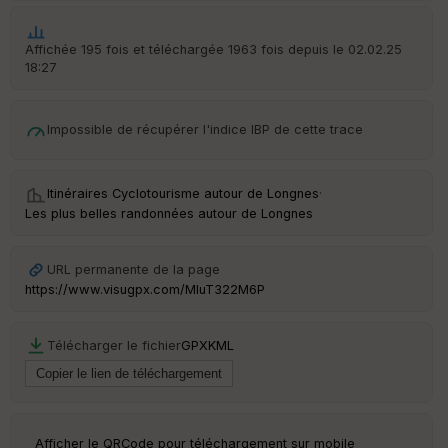
Tr
Affichée 195 fois et téléchargée 1963 fois depuis le 02.02.25
an
18:27
sp
ar
en
ce
Impossible de récupérer l'indice IBP de cette trace
Po
Itinéraires Cyclotourisme autour de
Longnes
·
int
illé
Les plus belles randonnées autour de Longnes
s
URL permanente de la page
S
https://www.visugpx.com/MluT322M6P
e
n
s
Télécharger le fichier
GPX
KML
St
re
et
Vi
Afficher le QRCode pour téléchargement sur mobile