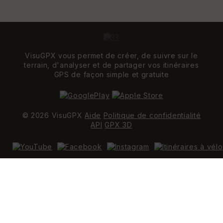
VisuGPX vous permet de créer, de suivre sur le
terrain, d'analyser et de partager vos itinéraires
GPS de façon simple et gratuite
© 2026 VisuGPX
Aide
Politique de confidentialité
API
GPX 3D