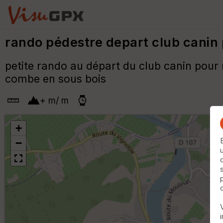
rando pédestre depart club canin
petite rando au départ du club canin pour 
combe en sous bois
+
m
/
m
+
−