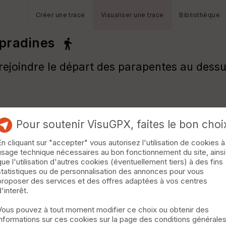
Créer une trace
Visualiser une trace
Bibliothèque
 pradines
rejoindre le départ des parapentes au dessu
Pour soutenir VisuGPX, faites le bon choi
En cliquant sur "accepter" vous autorisez l'utilisation de cookies à
usage technique nécessaires au bon fonctionnement du site, ainsi
que l'utilisation d'autres cookies (éventuellement tiers) à des fins
statistiques ou de personnalisation des annonces pour vous
proposer des services et des offres adaptées à vos centres
d'interêt.
Vous pouvez à tout moment modifier ce choix ou obtenir des
informations sur ces cookies sur la page des conditions générale