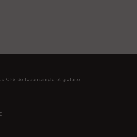
s
St
re
et
Vi
e
w
res GPS de façon simple et gratuite
D