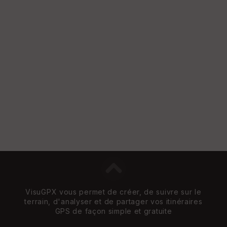
St
re
et
Vi
e
w
VisuGPX vous permet de créer, de suivre sur le
terrain, d'analyser et de partager vos itinéraires
GPS de façon simple et gratuite