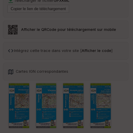
Télécharger le fichier
GPX
KML
ai
ss
eu
r
Afficher le QRCode pour téléchargement sur mobile
Tr
an
sp
ar
Intégrez cette trace dans votre site [
Afficher le code
]
en
ce
Cartes IGN correspondantes
Po
int
illé
s
S
e
n
s