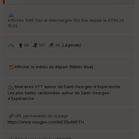
Aff
ic
he
r
Affichée 1085 fois et téléchargée 103 fois depuis le 07.04.20
d
15:25
é
p
ar
t
98
167
45 [
Légende
]
ar
ri
v
Afficher la météo au départ (Météo Blue)
é
e
Itinéraires VTT autour de
Saint-Georges-d'Espéranche
·
C
Les plus belles randonnées autour de Saint-Georges-
ou
d'Espéranche
le
ur
URL permanente de la page
https://www.visugpx.com/MZ35uAM1TH
Ep