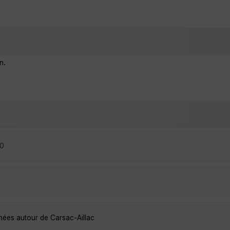
n.
00
nées autour de Carsac-Aillac