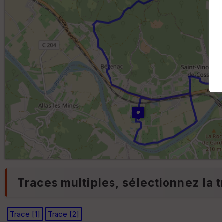
Traces multiples, sélectionnez la t
Trace [1]
Trace [2]