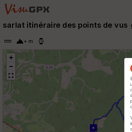
sarlat itinéraire des points de vus
+
m
+
−