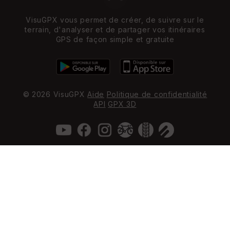
VisuGPX vous permet de créer, de suivre sur le
terrain, d'analyser et de partager vos itinéraires
GPS de façon simple et gratuite
© 2026 VisuGPX
Aide
Politique de confidentialité
API
GPX 3D