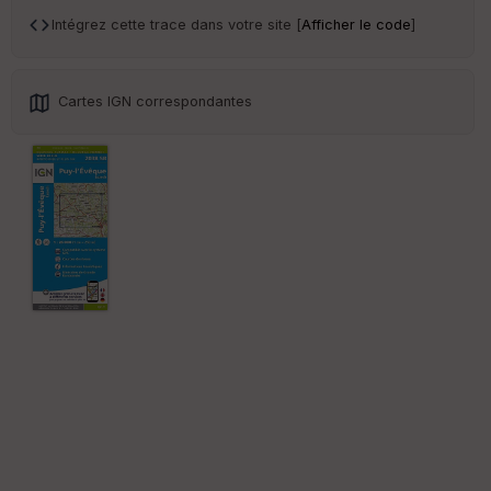
an
sp
Intégrez cette trace dans votre site [
Afficher le code
]
ar
en
ce
Cartes IGN correspondantes
Po
int
illé
s
S
e
n
s
St
re
et
Vi
e
w