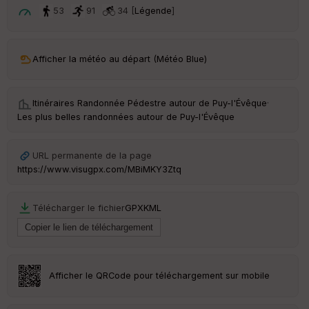
t
53
91
34 [
Légende
]
ar
ri
v
Afficher la météo au départ (Météo Blue)
é
e
Itinéraires Randonnée Pédestre autour de
Puy-l'Évêque
·
C
Les plus belles randonnées autour de Puy-l'Évêque
ou
le
ur
URL permanente de la page
https://www.visugpx.com/MBiMKY3Ztq
Télécharger le fichier
GPX
KML
Ep
ai
ss
eu
r
Afficher le QRCode pour téléchargement sur mobile
Tr