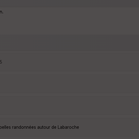
n.
25
 belles randonnées autour de Labaroche