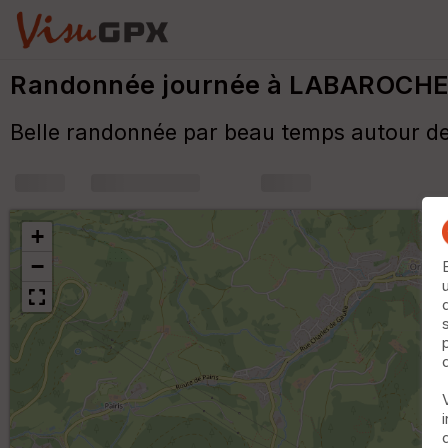
Randonnée journée à LABAROCH
Belle randonnée par beau temps autour de 
+
m
+
−