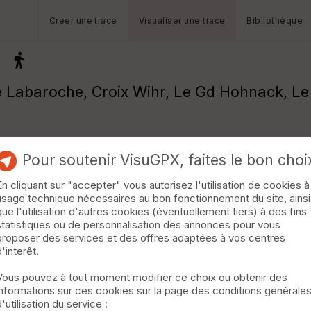
Créer une trace
Visualiser une trace
Bibliothèque
E
Labaroche, Croix Wihr, Le Gd Hohnack, Le G
Pour soutenir VisuGPX, faites le bon choi
En cliquant sur "accepter" vous autorisez l'utilisation de cookies à
usage technique nécessaires au bon fonctionnement du site, ainsi
que l'utilisation d'autres cookies (éventuellement tiers) à des fins
statistiques ou de personnalisation des annonces pour vous
proposer des services et des offres adaptées à vos centres
d'interêt.
Vous pouvez à tout moment modifier ce choix ou obtenir des
informations sur ces cookies sur la page des conditions générale
d'utilisation du service :