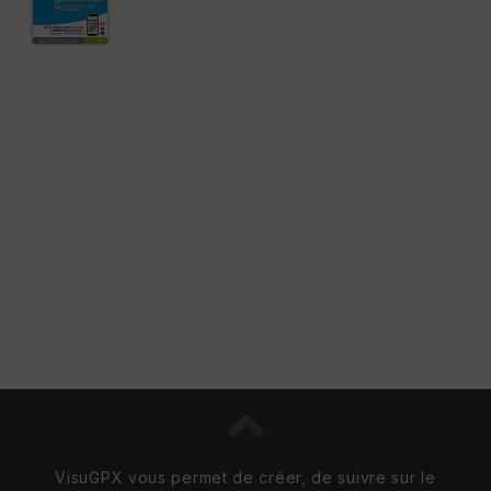
St
re
et
Vi
e
w
VisuGPX vous permet de créer, de suivre sur le