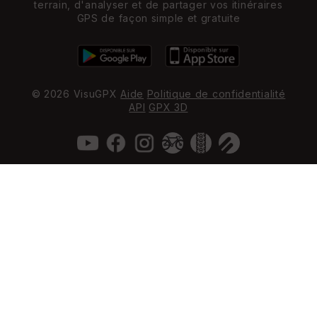
terrain, d'analyser et de partager vos itinéraires
GPS de façon simple et gratuite
© 2026 VisuGPX
Aide
Politique de confidentialité
API
GPX 3D