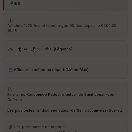
Plus
Aff
ic
he
r
Affichée 1075 fois et téléchargée 90 fois depuis le 07.04.20
d
15:25
é
p
ar
t
34
51
8 [
Légende
]
ar
ri
v
Afficher la météo au départ (Météo Blue)
é
e
C
Itinéraires Randonnée Pédestre autour de
Saint-Jouan-des-
ou
Guérets
le
·
ur
Les plus belles randonnées autour de Saint-Jouan-des-Guérets
URL permanente de la page