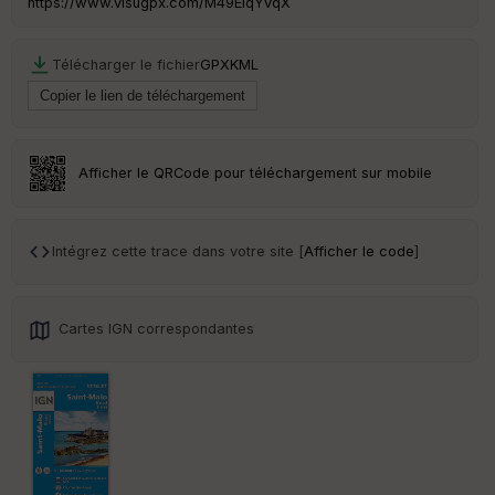
https://www.visugpx.com/M49EIqYvqX
Ep
ai
ss
Télécharger le fichier
GPX
KML
eu
r
Tr
an
Afficher le QRCode pour téléchargement sur mobile
sp
ar
en
ce
Intégrez cette trace dans votre site [
Afficher le code
]
Po
int
Cartes IGN correspondantes
illé
s
S
e
n
s