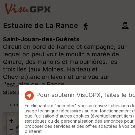
Estuaire de La Rance
Saint-Jouan-des-Guérets
Circuit en bord de Rance et campagne, sur
lequel on peut voir le moulin à marée de
Qinard, des manoirs et malouinières, les
trois iles (aux Moines, Harteau et
Chevret),ancien lavoir et une vue sur
l'estuaire de la Rance...
sites.google.com/view/lachapelloise/accueil
Pour soutenir VisuGPX, faites le b
+
m
En cliquant sur "accepter" vous autorisez l'utilisation 
usage technique nécessaires au bon fonctionnement du 
que l'utilisation d'autres cookies (éventuellement tiers)
+
statistiques ou de personnalisation des annonces pour
proposer des services et des offres adaptées à vos c
−
d'interêt.