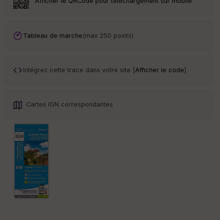
Afficher le QRCode pour téléchargement sur mobile
Tr
an
sp
Tableau de marche
(max 250 points)
ar
en
ce
Intégrez cette trace dans votre site [
Afficher le code
]
Po
int
illé
Cartes IGN correspondantes
s
S
e
n
s
St
re
et
Vi