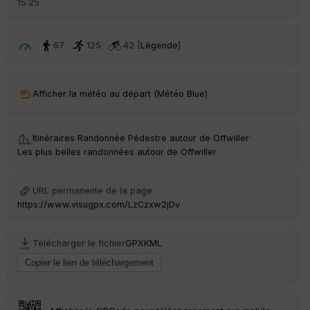
15:25
é
p
ar
t
67
125
42 [
Légende
]
ar
ri
v
Afficher la météo au départ (Météo Blue)
é
e
Itinéraires Randonnée Pédestre autour de
Offwiller
·
C
Les plus belles randonnées autour de Offwiller
ou
le
ur
URL permanente de la page
https://www.visugpx.com/LzCzxw2jDv
Télécharger le fichier
GPX
KML
Ep
ai
ss
eu
r