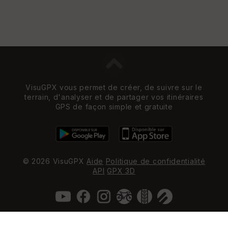
VisuGPX vous permet de créer, de suivre sur le
terrain, d'analyser et de partager vos itinéraires
GPS de façon simple et gratuite
© 2026 VisuGPX
Aide
Politique de confidentialité
API
GPX 3D