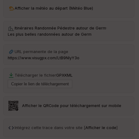
ri
v
Afficher la météo au départ (Météo Blue)
é
e
Itinéraires Randonnée Pédestre autour de
Germ
·
C
Les plus belles randonnées autour de Germ
ou
le
ur
URL permanente de la page
https://www.visugpx.com/LtB9NIyY3o
Télécharger le fichier
GPX
KML
Ep
ai
ss
eu
r
Afficher le QRCode pour téléchargement sur mobile
Tr
an
sp
Intégrez cette trace dans votre site [
Afficher le code
]
ar
en