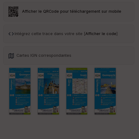
ss
eu
r
Afficher le QRCode pour téléchargement sur mobile
Tr
an
Intégrez cette trace dans votre site [
Afficher le code
]
sp
ar
en
ce
Cartes IGN correspondantes
Po
int
illé
s
S
e
n
s
St