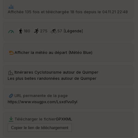
he
r
Affichée 135 fois et téléchargée 18 fois depuis le 04.11.21 22:48
d
é
p
ar
180
275
57 [
Légende
]
t
ar
Afficher la météo au départ (Météo Blue)
ri
v
é
e
Itinéraires Cyclotourisme autour de
Quimper
·
Les plus belles randonnées autour de Quimper
C
ou
le
URL permanente de la page
ur
https://www.visugpx.com/Lsxd1vu0yl
Télécharger le fichier
GPX
KML
Ep
ai