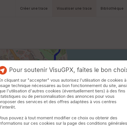
Créer une trace
Visualiser une trace
Bibliothèque
Pour soutenir VisuGPX, faites le bon choi
En cliquant sur "accepter" vous autorisez l'utilisation de cookies à
usage technique nécessaires au bon fonctionnement du site, ainsi
que l'utilisation d'autres cookies (éventuellement tiers) à des fins
statistiques ou de personnalisation des annonces pour vous
proposer des services et des offres adaptées à vos centres
d'interêt.
Vous pouvez à tout moment modifier ce choix ou obtenir des
informations sur ces cookies sur la page des conditions générale