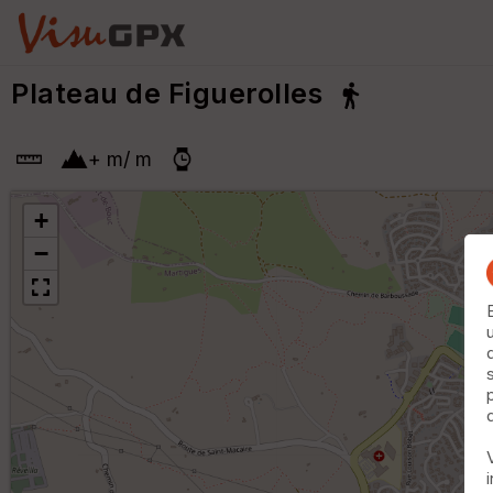
Plateau de Figuerolles
+
m
/
m
+
−