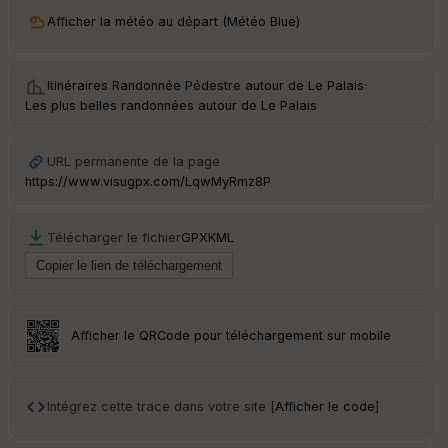
ri
v
Afficher la météo au départ (Météo Blue)
é
e
Itinéraires Randonnée Pédestre autour de
Le Palais
·
C
Les plus belles randonnées autour de Le Palais
ou
le
ur
URL permanente de la page
https://www.visugpx.com/LqwMyRmz8P
Télécharger le fichier
GPX
KML
Ep
ai
ss
eu
r
Afficher le QRCode pour téléchargement sur mobile
Tr
an
sp
Intégrez cette trace dans votre site [
Afficher le code
]
ar
en