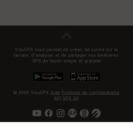
VisuGPX vous permet de créer, de suivre sur le
terrain, d'analyser et de partager vos itinéraires
GPS de façon simple et gratuite
© 2026 VisuGPX
Aide
Politique de confidentialité
API
GPX 3D