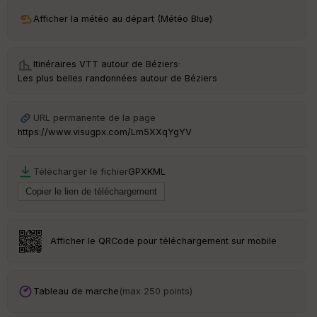
ri
v
Afficher la météo au départ (Météo Blue)
é
e
Itinéraires VTT autour de
Béziers
·
C
Les plus belles randonnées autour de Béziers
ou
le
ur
URL permanente de la page
https://www.visugpx.com/Lm5XXqYgYV
Télécharger le fichier
GPX
KML
Ep
ai
ss
eu
r
Afficher le QRCode pour téléchargement sur mobile
Tr
an
sp
Tableau de marche
(max 250 points)
ar
en