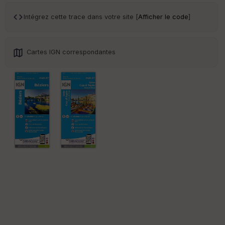
ce
Intégrez cette trace dans votre site [
Afficher le code
]
Po
int
illé
Cartes IGN correspondantes
s
S
e
n
s
St
re
et
Vi
e
w