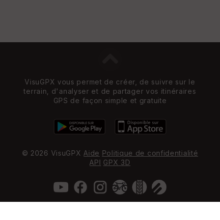
VisuGPX vous permet de créer, de suivre sur le
terrain, d'analyser et de partager vos itinéraires
GPS de façon simple et gratuite
© 2026 VisuGPX
Aide
Politique de confidentialité
API
GPX 3D