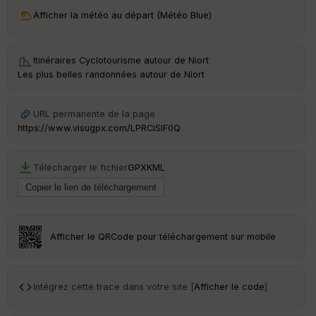
ri
v
Afficher la météo au départ (Météo Blue)
é
e
Itinéraires Cyclotourisme autour de
Niort
·
C
Les plus belles randonnées autour de Niort
ou
le
ur
URL permanente de la page
https://www.visugpx.com/LPRCiSlF0Q
Télécharger le fichier
GPX
KML
Ep
ai
ss
eu
r
Afficher le QRCode pour téléchargement sur mobile
Tr
an
sp
Intégrez cette trace dans votre site [
Afficher le code
]
ar
en