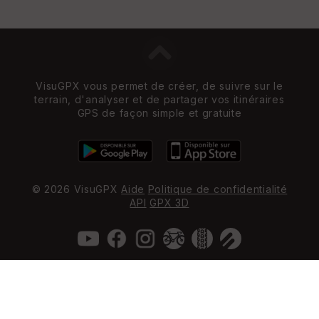
VisuGPX vous permet de créer, de suivre sur le
terrain, d'analyser et de partager vos itinéraires
GPS de façon simple et gratuite
© 2026 VisuGPX
Aide
Politique de confidentialité
API
GPX 3D