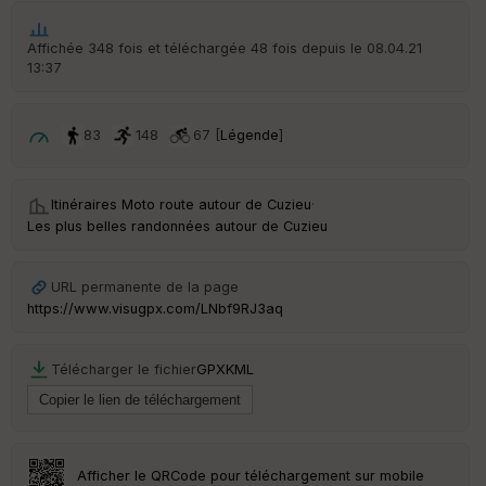
Po
Affichée 348 fois et téléchargée 48 fois depuis le 08.04.21
int
13:37
illé
s
83
148
67 [
Légende
]
S
e
n
Itinéraires Moto route autour de
Cuzieu
·
s
Les plus belles randonnées autour de Cuzieu
St
re
URL permanente de la page
et
https://www.visugpx.com/LNbf9RJ3aq
Vi
e
w
Télécharger le fichier
GPX
KML
Afficher le QRCode pour téléchargement sur mobile