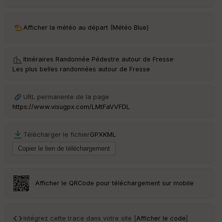
ar
ri
v
Afficher la météo au départ (Météo Blue)
é
e
Itinéraires Randonnée Pédestre autour de
Fresse
·
C
Les plus belles randonnées autour de Fresse
ou
le
ur
URL permanente de la page
https://www.visugpx.com/LMtFaVVFDL
Télécharger le fichier
GPX
KML
Ep
ai
ss
eu
r
Afficher le QRCode pour téléchargement sur mobile
Tr
an
sp
Intégrez cette trace dans votre site [
Afficher le code
]