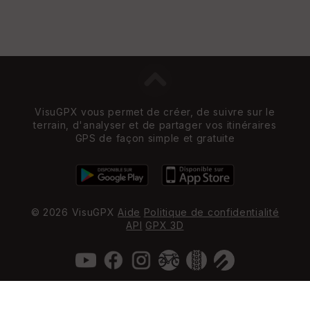
VisuGPX vous permet de créer, de suivre sur le
terrain, d'analyser et de partager vos itinéraires
GPS de façon simple et gratuite
© 2026 VisuGPX
Aide
Politique de confidentialité
API
GPX 3D