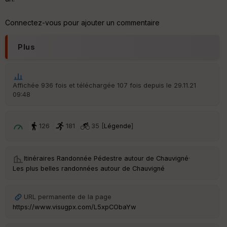
Vi
e
w
Connectez-vous pour ajouter un commentaire
Plus
Affichée 936 fois et téléchargée 107 fois depuis le 29.11.21
09:48
126
181
35 [
Légende
]
Itinéraires Randonnée Pédestre autour de
Chauvigné
·
Les plus belles randonnées autour de Chauvigné
URL permanente de la page
https://www.visugpx.com/L5xpCObaYw