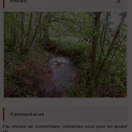
Photos
Tr
an
sp
ar
en
ce
Po
int
illé
s
S
e
n
s
Commentaires
St
re
Pas encore de commentaire, connectez-vous pour en ajouter
et
un.