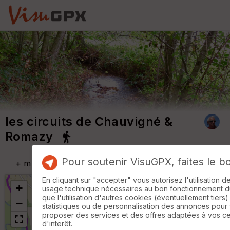
les circuits de Chauvigné &
Romazy
Pour soutenir VisuGPX, faites le b
+
m
En cliquant sur "accepter" vous autorisez l'utilisation 
+
usage technique nécessaires au bon fonctionnement du 
que l'utilisation d'autres cookies (éventuellement tiers)
−
statistiques ou de personnalisation des annonces pour
proposer des services et des offres adaptées à vos c
d'interêt.