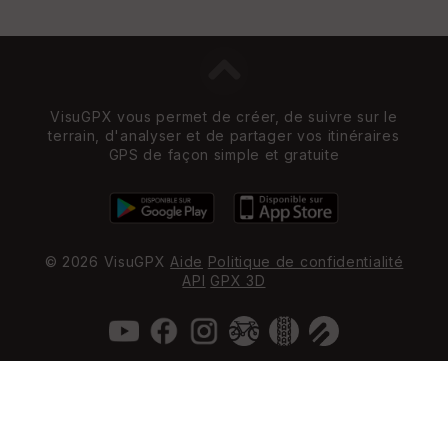
VisuGPX vous permet de créer, de suivre sur le
terrain, d'analyser et de partager vos itinéraires
GPS de façon simple et gratuite
© 2026 VisuGPX
Aide
Politique de confidentialité
API
GPX 3D