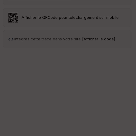
S
e
n
Afficher le QRCode pour téléchargement sur mobile
s
St
Intégrez cette trace dans votre site [
Afficher le code
]
re
et
Vi
e
w