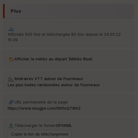
Plus
Ep
Affichée 505 fois et téléchargée 80 fois depuis le 24.05.22
ai
15:39
ss
eu
r
Afficher la météo au départ (Météo Blue)
Tr
an
Itinéraires VTT autour de
Fourneaux
·
sp
Les plus belles randonnées autour de Fourneaux
ar
en
ce
URL permanente de la page
https://www.visugpx.com/Kth1oQ7WhZ
Po
int
illé
Télécharger le fichier
GPX
KML
s