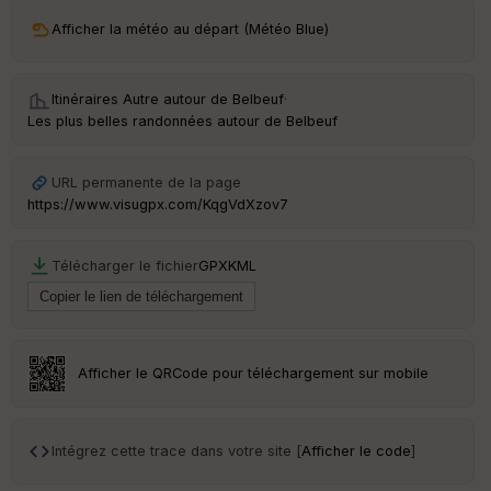
ri
v
Afficher la météo au départ (Météo Blue)
é
e
Itinéraires Autre autour de
Belbeuf
·
C
Les plus belles randonnées autour de Belbeuf
ou
le
ur
URL permanente de la page
https://www.visugpx.com/KqgVdXzov7
Télécharger le fichier
GPX
KML
Ep
ai
ss
eu
r
Afficher le QRCode pour téléchargement sur mobile
Tr
an
sp
Intégrez cette trace dans votre site [
Afficher le code
]
ar
en