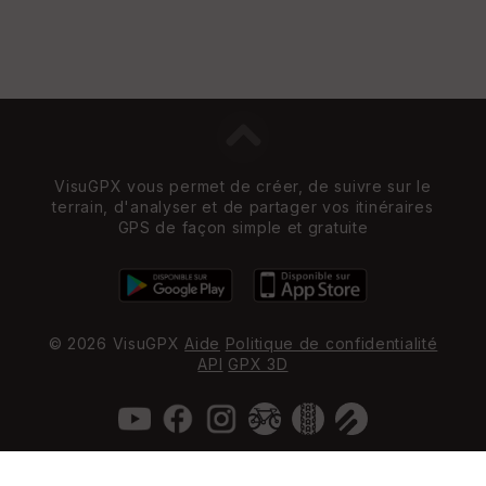
VisuGPX vous permet de créer, de suivre sur le
terrain, d'analyser et de partager vos itinéraires
GPS de façon simple et gratuite
© 2026 VisuGPX
Aide
Politique de confidentialité
API
GPX 3D