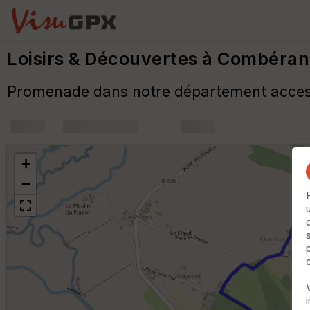
Loisirs & Découvertes à Combéra
Promenade dans notre département access
+
m
+
−