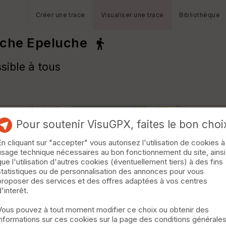
Créer une trace
Visualiser une trace
Bibliothèque
nche Epeluche
ible à tous
Pour soutenir VisuGPX, faites le bon choi
En cliquant sur "accepter" vous autorisez l'utilisation de cookies à
usage technique nécessaires au bon fonctionnement du site, ainsi
que l'utilisation d'autres cookies (éventuellement tiers) à des fins
statistiques ou de personnalisation des annonces pour vous
proposer des services et des offres adaptées à vos centres
d'interêt.
Vous pouvez à tout moment modifier ce choix ou obtenir des
informations sur ces cookies sur la page des conditions générale