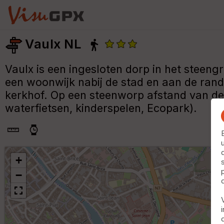
Vaulx NL
Vaulx is een ingesloten dorp in het steengr
een woonwijk nabij de stad en aan de ran
kerkhof. Op een steenworp afstand van de
waterfietsen, kinderspelen, Ecopark).
+
−