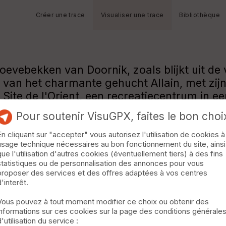
Créer une trace
Visualiser une trace
Bibliothèque
oevebekken van Doornik, zoals blijkt uit de 
d van het charmante gehucht Allain, met zi
 Site de l'Orient, een recreatiecentrum in
Pour soutenir VisuGPX, faites le bon choi
En cliquant sur "accepter" vous autorisez l'utilisation de cookies à
usage technique nécessaires au bon fonctionnement du site, ainsi
que l'utilisation d'autres cookies (éventuellement tiers) à des fins
statistiques ou de personnalisation des annonces pour vous
proposer des services et des offres adaptées à vos centres
d'interêt.
Vous pouvez à tout moment modifier ce choix ou obtenir des
informations sur ces cookies sur la page des conditions générale
d'utilisation du service :