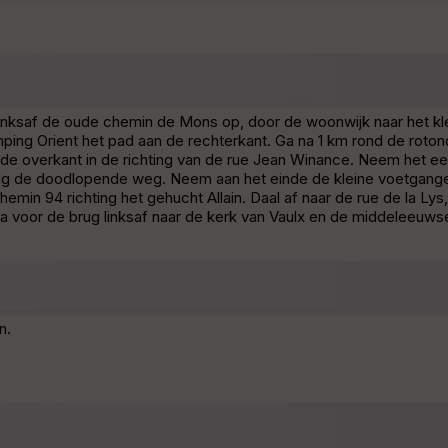
 linksaf de oude chemin de Mons op, door de woonwijk naar het 
mping Orient het pad aan de rechterkant. Ga na 1 km rond de ro
 overkant in de richting van de rue Jean Winance. Neem het eerst
lg de doodlopende weg. Neem aan het einde de kleine voetgangers
min 94 richting het gehucht Allain. Daal af naar de rue de la Lys
Sla voor de brug linksaf naar de kerk van Vaulx en de middeleeuw
n.