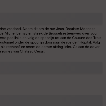
Af
fic
he
r
d
é
kleine zandpad. Neem dit om de rue Jean-Baptiste Moens te
p
tonde Michel Lemay en steek de Brusselsesteenweg over voor
ar
e pad links en volg de spoorlijn tot aan de Couture des Trois
t
tunnel onder de spoorlijn door naar de rue de l'Hôpital. Volg
, sla rechtsaf en neem de eerste afslag links. Ga aan de oever
ar
se ruïnes van Château César.
ri
v
é
e
C
ou
le
ur