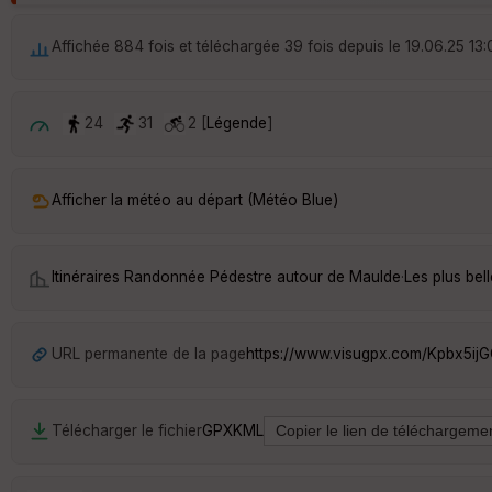
Affichée 884 fois et téléchargée 39 fois depuis le 19.06.25 13:
24
31
2 [
Légende
]
Afficher la météo au départ (Météo Blue)
Itinéraires Randonnée Pédestre autour de
Maulde
·
Les plus be
URL permanente de la page
https://www.visugpx.com/Kpbx5ij
Télécharger le fichier
GPX
KML