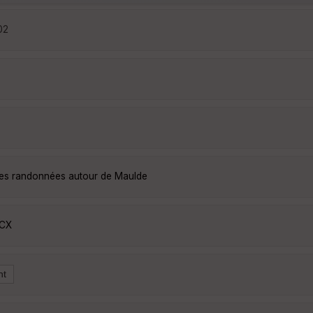
02
lles randonnées autour de Maulde
GCX